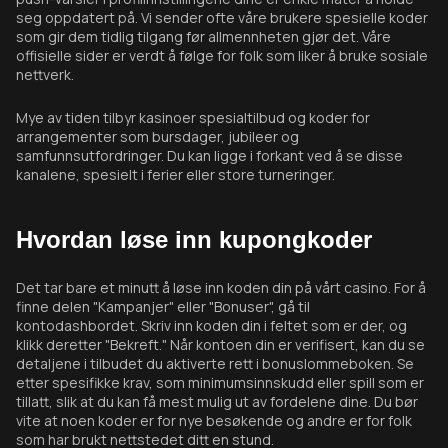
seg oppdatert på. Vi sender ofte våre brukere spesielle koder
som gir dem tidlig tilgang før allmennheten gjør det. Våre
offisielle sider er verdt å følge for folk som liker å bruke sosiale
nettverk.
Mye av tiden tilbyr kasinoer spesialtilbud og koder for
arrangementer som bursdager, jubileer og
samfunnsutfordringer. Du kan ligge i forkant ved å se disse
kanalene, spesielt i ferier eller store turneringer.
Hvordan løse inn kupongkoder
Det tar bare et minutt å løse inn koden din på vårt casino. For å
finne delen "Kampanjer" eller "Bonuser", gå til
kontodashbordet. Skriv inn koden din i feltet som er der, og
klikk deretter "Bekreft." Når kontoen din er verifisert, kan du se
detaljene i tilbudet du aktiverte rett i bonuslommeboken. Se
etter spesifikke krav, som minimumsinnskudd eller spill som er
tillatt, slik at du kan få mest mulig ut av fordelene dine. Du bør
vite at noen koder er for nye besøkende og andre er for folk
som har brukt nettstedet ditt en stund.