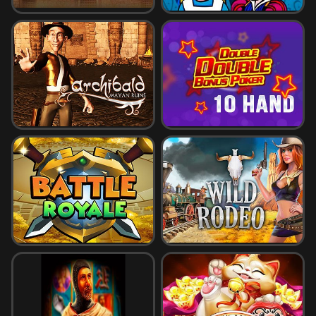
Oversikt over Miki Casino og våre anbefalinger
Hvordan betale og trekke seg tilbake