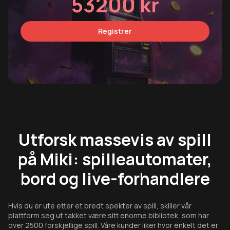
53200 kr
Registrer
Utforsk massevis av spill
på Miki: spilleautomater,
bord og live-forhandlere
Hvis du er ute etter et bredt spekter av spill, skiller vår
plattform seg ut takket være sitt enorme bibliotek, som har
over 2500 forskjellige spill. Våre kunder liker hvor enkelt det er