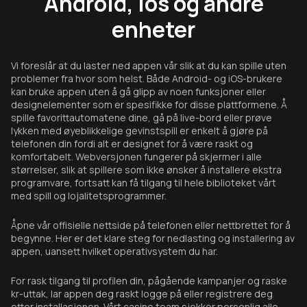
Android, Ios og andre
enheter
Vi foreslår at du laster ned appen vår slik at du kan spille uten
problemer fra hvor som helst. Både Android- og iOS-brukere
kan bruke appen uten å gå glipp av noen funksjoner eller
designelementer som er spesifikke for disse plattformene. Å
spille favorittautomatene dine, gå på live-bord eller prøve
lykken med øyeblikkelige gevinstspill er enkelt å gjøre på
telefonen din fordi alt er designet for å være raskt og
komfortabelt. Webversjonen fungerer på skjermer i alle
størrelser, slik at spillere som ikke ønsker å installere ekstra
programvare, fortsatt kan få tilgang til hele biblioteket vårt
med spill og lojalitetsprogrammer.
Åpne vår offisielle nettside på telefonen eller nettbrettet for å
begynne. Her er det klare steg for nedlasting og installering av
appen, uansett hvilket operativsystem du har.
For rask tilgang til profilen din, pågående kampanjer og raske
kr-uttak, lar appen deg raskt logge på eller registrere deg
etter installasjonen. Vårt casino team sjekker personlig alle