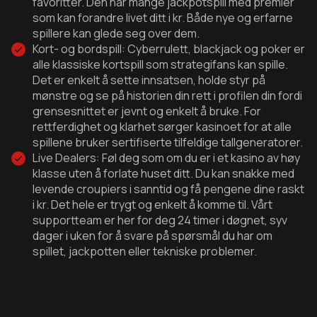
favoritter. Den har mange jackpotspill med premier
som kan forandre livet ditt i kr. Både nye og erfarne
spillere kan glede seg over dem.
Kort- og bordspill: Cyberrulett, blackjack og poker er
alle klassiske kortspill som strategifans kan spille.
Det er enkelt å sette innsatsen, holde styr på
mønstre og se på historien din rett i profilen din fordi
grensesnittet er jevnt og enkelt å bruke. For
rettferdighet og klarhet sørger kasinoet for at alle
spillene bruker sertifiserte tilfeldige tallgeneratorer.
Live Dealers: Føl deg som om du er i et kasino av høy
klasse uten å forlate huset ditt. Du kan snakke med
levende croupiers i sanntid og få pengene dine raskt
i kr. Det hele er trygt og enkelt å komme til. Vårt
supportteam er her for deg 24 timer i døgnet, syv
dager i uken for å svare på spørsmål du har om
spillet, jackpotten eller tekniske problemer.