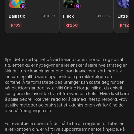
Ballistic
Flack
Little
19:00:57
19:00:55
kr85
kr268
kr128
Spill dette kortspillet på vårt kasino for en morsom og sosial
tid, enten du er nybegynner eller ønsker å lære nye strategier.
Når du lærer kombinasjonene, bør du øve med kort med lav
innsats og alltid være oppmerksom på rekkefølgen på
kortene. Å ta forhastede beslutninger kan koste deg runden.
Vår plattform lar deg nyte Miki Online Norge, slik at du enkelt
kan gjøre din favorittaktivitet fra hvor som helst. Hvis du vil lære
å spille bedre, ikke vær redd for å bli med i flerspillerbord. Prøv
ut ulike metoder og bruk statistikkfunksjonen vår for å holde
styr på fremgangen din.
For eventuelle spørsmål du måtte ha om reglene for tabellen
eller kontoen din, er vårt live supportteam her for å hjelpe. På