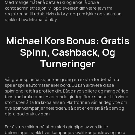
Med mange måter å betale i kr og enkel å bruke
kontoadministrasjon, vil opplevelsen din være jevn fra
registrering til uttak. Hvis du bryr deg om lykke og variasjon,
sjekk ut hva Miki har å tilby.
Michael Kors Bonus: Gratis
Spinn, Cashback, Og
Turneringer
Vår gratisspinnfunksjon kan gi deg en ekstra fordel når du
spiller spilleautomater eller bord. Du kan aktivere disse
spinnene rett fra profilen din. Både nye spillere og mangeårige
fans kan bruke dem. Hver runde gir deg flere sjanser til å vinne
stort uten å ta fra kr-balansen. Plattformen vår lar deg vite om
nye spinnkampanjer hele tiden, så det er enkelt å få dem og
gjøre god bruk av dem.
For å være sikker på at du aldri går glipp av verdifulle
belønninger, sjekk hver kampanjes kvalifikasjonskrav og hold